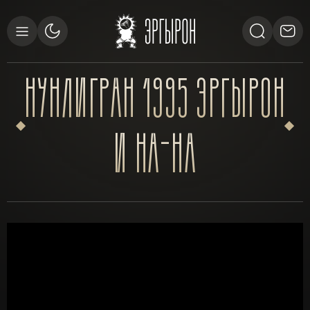
НУНЛИГРАН
1995
ЭРГЫРОН
И
НА-НА