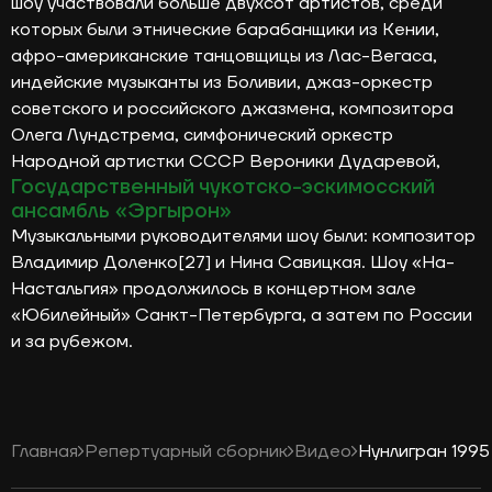
шоу участвовали больше двухсот артистов, среди
которых были этнические барабанщики из Кении,
афро-американские танцовщицы из Лас-Вегаса,
индейские музыканты из Боливии, джаз-оркестр
советского и российского джазмена, композитора
Олега Лундстрема, симфонический оркестр
Народной артистки СССР Вероники Дударевой,
Государственный чукотско-эскимосский
ансамбль «Эргырон»
Музыкальными руководителями шоу были: композитор
Владимир Доленко[27] и Нина Савицкая. Шоу «На-
Настальгия» продолжилось в концертном зале
«Юбилейный» Санкт-Петербурга, а затем по России
и за рубежом.
Главная
Репертуарный сборник
Видео
Нунлигран 1995