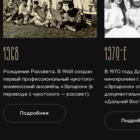
1968
1970-E
Рождение Рассвета. В 1968 создан
В 1970 году Д
первый профессиональный чукотско-
кинохроники г
эскимосский ансамбль «Эргырон» (в
«Эргыроне» с
переводе с чукотского — рассвет).
документальн
«Дальний Вос
Подробнее
Подро