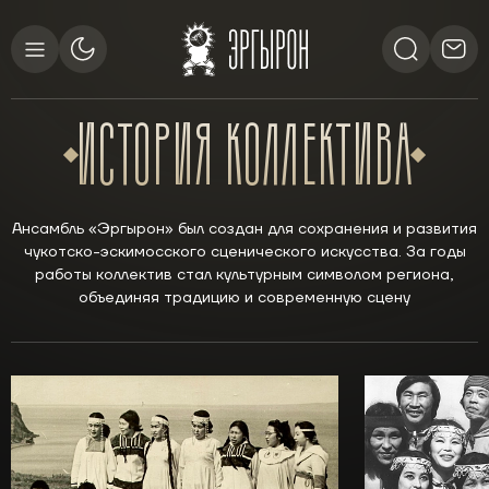
ИСТОРИЯ
КОЛЛЕКТИВА
Ансамбль
«Эргырон»
был
создан
для
сохранения
и
развития
чукотско-эскимосского
сценического
искусства.
За
годы
работы
коллектив
стал
культурным
символом
региона,
объединяя
традицию
и
современную
сцену