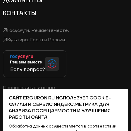
ДОКУМЕНТЫ
КОНТАКТЫ
Госуслуги. Решаем вместе.
Культура. Гранты России.
Есть вопрос?
Персональные данные
Политика конфиденциальности
САЙТ ERGURON.RU ИСПОЛЬЗУЕТ COOKIE-
ФАЙЛЫ И СЕРВИС ЯНДЕКС.МЕТРИКА ДЛЯ
АНАЛИЗА ПОСЕЩАЕМОСТИ И УЛУЧШЕНИЯ
Телеграм
Вконтакте
Дзен
Одноклассники
РАБОТЫ САЙТА
Обработка данных осуществляется в соответствии