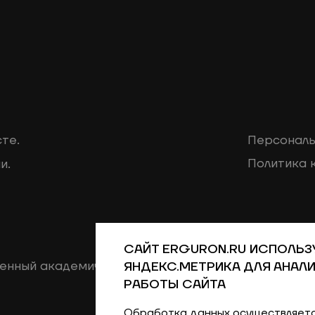
те.
Персональ
Политика 
и.
САЙТ ERGURON.RU ИСПОЛЬЗ
венный академический чукотско-эскимосский анс
ЯНДЕКС.МЕТРИКА ДЛЯ АНАЛ
РАБОТЫ САЙТА
Обработка данных осуществляетс