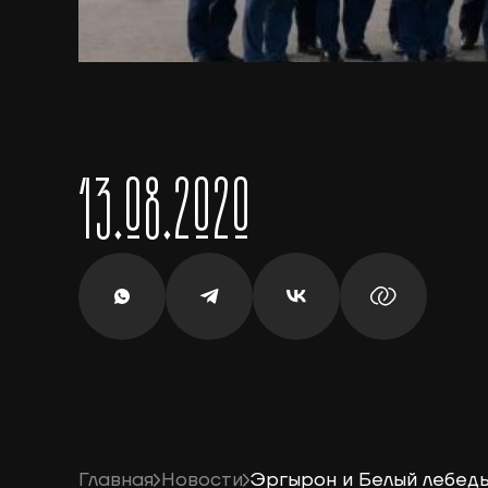
13.08.2020
Главная
Новости
Эргырон и Белый лебед