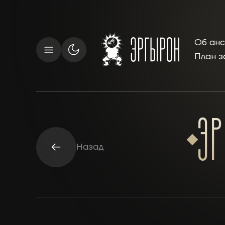
Об ан
План з
ЭР
Назад